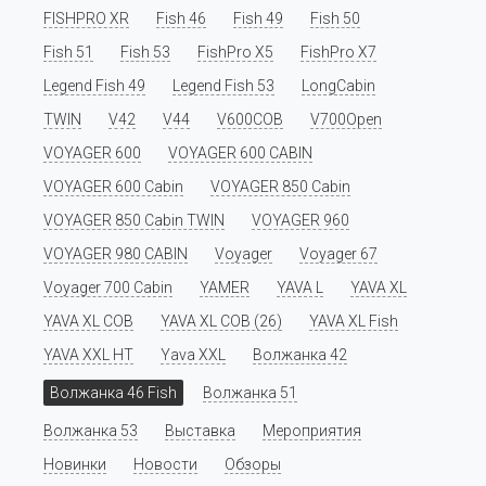
FISHPRO XR
Fish 46
Fish 49
Fish 50
Fish 51
Fish 53
FishPro X5
FishPro X7
Legend Fish 49
Legend Fish 53
LongCabin
TWIN
V42
V44
V600COB
V700Open
VOYAGER 600
VOYAGER 600 CABIN
VOYAGER 600 Cabin
VOYAGER 850 Cabin
VOYAGER 850 Cabin TWIN
VOYAGER 960
VOYAGER 980 CABIN
Voyager
Voyager 67
Voyager 700 Cabin
YAMER
YAVA L
YAVA XL
YAVA XL COB
YAVA XL COB (26)
YAVA XL Fish
YAVA XXL HT
Yava XXL
Волжанка 42
Волжанка 46 Fish
Волжанка 51
Волжанка 53
Выставка
Мероприятия
Новинки
Новости
Обзоры