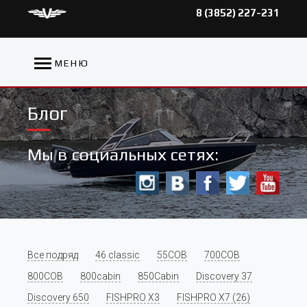
8 (3852) 227-231
МЕНЮ
Блог
Мы в социальных сетях:
Все подряд
46 classic
55COB
700COB
800COB
800cabin
850Cabin
Discovery 37
Discovery 650
FISHPRO X3
FISHPRO X7 (26)