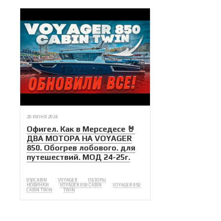
20 ИЮНЯ 2024
Офигел. Как в Мерседесе 🤘
ДВА МОТОРА НА VOYAGER
850. Обогрев лобового. для
путешествий. МОД 24-25г.
850CABIN
VOYAGER
ОБЗОРЫ
НОВИНКИ
VOYAGER 850 CABIN
VOYAGER 850
CABIN TWIN
TWIN