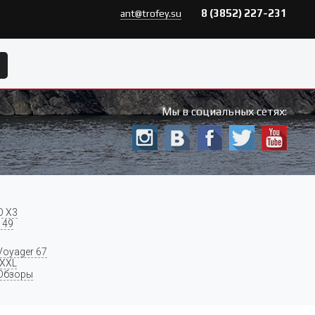
8 (3852) 227-231
ant@trofey.su
Мы в социальных сетях:
O X3
 49
Voyager 67
 XXL
Обзоры