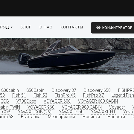
 РЯД
БЛОГ
О НАС
КОНТАКТЫ
КОНФИГУРАТОР
800cabin
850Cabin
Discovery 37
Discovery 650
FISHPR
 50
Fish 51
Fish 53
FishPro X5
FishPro X7
Legend Fish
0COB
V700Open
VOYAGER 600
VOYAGER 600 CABIN
abin TWIN
VOYAGER 960
VOYAGER 980 CABIN
Voyager
L COB
YAVA XL COB (26)
YAVA XL Fish
YAVA XXL HT
Yava
нка 53
Выставка
Мероприятия
Новинки
Новости