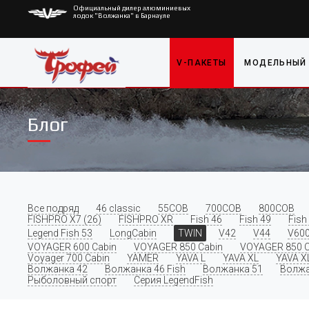
Официальный дилер алюминиевых
лодок "Волжанка" в Барнауле
V-ПАКЕТЫ
МОДЕЛЬНЫЙ
Блог
Все подряд
46 classic
55COB
700COB
800COB
FISHPRO X7 (26)
FISHPRO XR
Fish 46
Fish 49
Fish
Legend Fish 53
LongCabin
TWIN
V42
V44
V60
VOYAGER 600 Cabin
VOYAGER 850 Cabin
VOYAGER 850 C
Voyager 700 Cabin
YAMER
YAVA L
YAVA XL
YAVA X
Волжанка 42
Волжанка 46 Fish
Волжанка 51
Волжа
Рыболовный спорт
Серия LegendFish