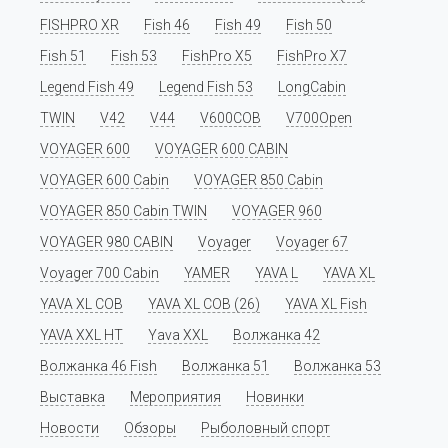
FISHPRO XR
Fish 46
Fish 49
Fish 50
Fish 51
Fish 53
FishPro X5
FishPro X7
Legend Fish 49
Legend Fish 53
LongCabin
TWIN
V42
V44
V600COB
V700Open
VOYAGER 600
VOYAGER 600 CABIN
VOYAGER 600 Cabin
VOYAGER 850 Cabin
VOYAGER 850 Cabin TWIN
VOYAGER 960
VOYAGER 980 CABIN
Voyager
Voyager 67
Voyager 700 Cabin
YAMER
YAVA L
YAVA XL
YAVA XL COB
YAVA XL COB (26)
YAVA XL Fish
YAVA XXL HT
Yava XXL
Волжанка 42
Волжанка 46 Fish
Волжанка 51
Волжанка 53
Выставка
Мероприятия
Новинки
Новости
Обзоры
Рыболовный спорт