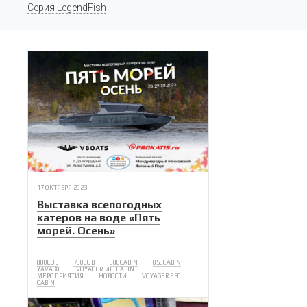
Серия LegendFish
17 ОКТЯБРЯ 2023
Выставка всепогодных
катеров на воде «Пять
морей. Осень»
800COB
700COB
800CABIN
850CABIN
YAVA XL
VOYAGER 700 CABIN
МЕРОПРИЯТИЯ
НОВОСТИ
VOYAGER 850
CABIN