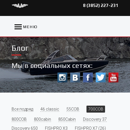
8 (3852) 227-231
МЕНЮ
Блог
Мы в социальных сетях:
Все подряд
46 classic
55COB
700COB
800COB
800cabin
850Cabin
Discovery 37
Discovery 650
FISHPRO X3
FISHPRO X7 (26)