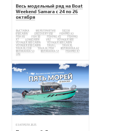
Весь модельный ряд на Boat
Weekend Samara с 24 по 26
октября
ВЫСТАВКА
МЕРОПРИЯТИЯ
55COB
850CABIN
DISCOVERY 650
FISHPRO X3
FISH 46
FISH 50
FISHPRO X5
FISHPRO
X7
LONGCABIN
V42
VOYAGER 600
VOYAGER 600 CABIN
VOYAGER 600 CABIN
VOYAGER 850 CABIN
YAVA L
YAVA XL
YAVA XL COB
YAVA XL FISH
ВОЛЖАНКА 42
ВОЛЖАНКА 53
ВОЛЖАНКА 51
FISHPRO X7
(26)
03 АПРЕЛЯ 2025