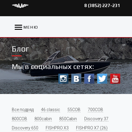
8 (3852) 227-231
МЕНЮ
Блог
Мы в социальных сетях:
Все подряд
46 classic
55COB
700COB
800COB
800cabin
850Cabin
Discovery 37
Discovery 650
FISHPRO X3
FISHPRO X7 (26)