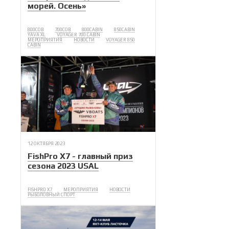
морей. Осень»
800COB
700COB
800CABIN
850CABIN
YAVA XL
VOYAGER 700 CABIN
МЕРОПРИЯТИЯ
НОВОСТИ
VOYAGER 850
CABIN
12 ОКТЯБРЯ 2023
FishPro X7 - главный приз
сезона 2023 USAL
FISHPRO X7
МЕРОПРИЯТИЯ
НОВОСТИ
РЫБОЛОВНЫЙ СПОРТ