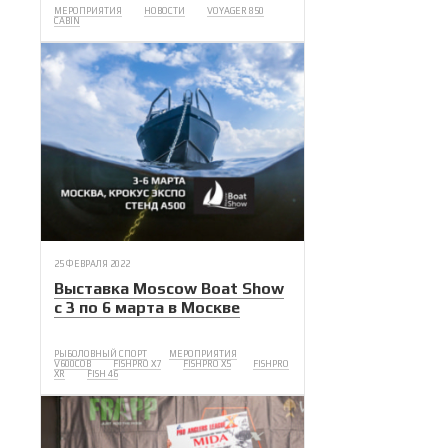
МЕРОПРИЯТИЯ
НОВОСТИ
VOYAGER 850
CABIN
25 ФЕВРАЛЯ 2022
Выставка Moscow Boat Show
с 3 по 6 марта в Москве
РЫБОЛОВНЫЙ СПОРТ
МЕРОПРИЯТИЯ
V600COB
FISHPRO X7
FISHPRO X5
FISHPRO
XR
FISH 46