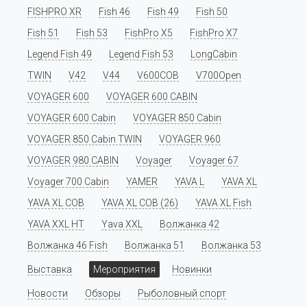
FISHPRO XR
Fish 46
Fish 49
Fish 50
Fish 51
Fish 53
FishPro X5
FishPro X7
Legend Fish 49
Legend Fish 53
LongCabin
TWIN
V42
V44
V600COB
V700Open
VOYAGER 600
VOYAGER 600 CABIN
VOYAGER 600 Cabin
VOYAGER 850 Cabin
VOYAGER 850 Cabin TWIN
VOYAGER 960
VOYAGER 980 CABIN
Voyager
Voyager 67
Voyager 700 Cabin
YAMER
YAVA L
YAVA XL
YAVA XL COB
YAVA XL COB (26)
YAVA XL Fish
YAVA XXL HT
Yava XXL
Волжанка 42
Волжанка 46 Fish
Волжанка 51
Волжанка 53
Выставка
Мероприятия
Новинки
Новости
Обзоры
Рыболовный спорт