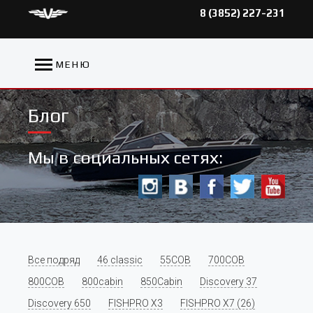
8 (3852) 227-231
МЕНЮ
Блог
Мы в социальных сетях:
Все подряд
46 classic
55COB
700COB
800COB
800cabin
850Cabin
Discovery 37
Discovery 650
FISHPRO X3
FISHPRO X7 (26)