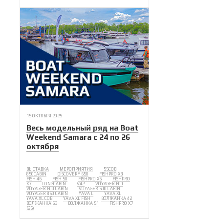
15 ОКТЯБРЯ 2025
Весь модельный ряд на Boat
Weekend Samara с 24 по 26
октября
ВЫСТАВКА
МЕРОПРИЯТИЯ
55COB
850CABIN
DISCOVERY 650
FISHPRO X3
FISH 46
FISH 50
FISHPRO X5
FISHPRO
X7
LONGCABIN
V42
VOYAGER 600
VOYAGER 600 CABIN
VOYAGER 600 CABIN
VOYAGER 850 CABIN
YAVA L
YAVA XL
YAVA XL COB
YAVA XL FISH
ВОЛЖАНКА 42
ВОЛЖАНКА 53
ВОЛЖАНКА 51
FISHPRO X7
(26)