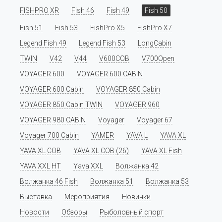
FISHPRO XR
Fish 46
Fish 49
Fish 50
Fish 51
Fish 53
FishPro X5
FishPro X7
Legend Fish 49
Legend Fish 53
LongCabin
TWIN
V42
V44
V600COB
V700Open
VOYAGER 600
VOYAGER 600 CABIN
VOYAGER 600 Cabin
VOYAGER 850 Cabin
VOYAGER 850 Cabin TWIN
VOYAGER 960
VOYAGER 980 CABIN
Voyager
Voyager 67
Voyager 700 Cabin
YAMER
YAVA L
YAVA XL
YAVA XL COB
YAVA XL COB (26)
YAVA XL Fish
YAVA XXL HT
Yava XXL
Волжанка 42
Волжанка 46 Fish
Волжанка 51
Волжанка 53
Выставка
Мероприятия
Новинки
Новости
Обзоры
Рыболовный спорт