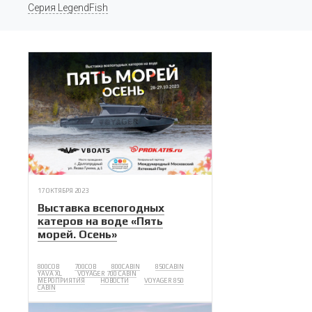
Серия LegendFish
17 ОКТЯБРЯ 2023
Выставка всепогодных
катеров на воде «Пять
морей. Осень»
800COB
700COB
800CABIN
850CABIN
YAVA XL
VOYAGER 700 CABIN
МЕРОПРИЯТИЯ
НОВОСТИ
VOYAGER 850
CABIN