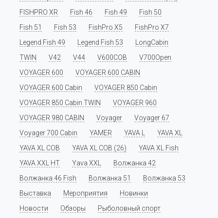
FISHPRO XR
Fish 46
Fish 49
Fish 50
Fish 51
Fish 53
FishPro X5
FishPro X7
Legend Fish 49
Legend Fish 53
LongCabin
TWIN
V42
V44
V600COB
V700Open
VOYAGER 600
VOYAGER 600 CABIN
VOYAGER 600 Cabin
VOYAGER 850 Cabin
VOYAGER 850 Cabin TWIN
VOYAGER 960
VOYAGER 980 CABIN
Voyager
Voyager 67
Voyager 700 Cabin
YAMER
YAVA L
YAVA XL
YAVA XL COB
YAVA XL COB (26)
YAVA XL Fish
YAVA XXL HT
Yava XXL
Волжанка 42
Волжанка 46 Fish
Волжанка 51
Волжанка 53
Выставка
Мероприятия
Новинки
Новости
Обзоры
Рыболовный спорт