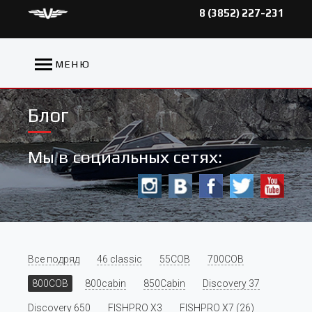
8 (3852) 227-231
МЕНЮ
Блог
Мы в социальных сетях:
Все подряд
46 classic
55COB
700COB
800COB
800cabin
850Cabin
Discovery 37
Discovery 650
FISHPRO X3
FISHPRO X7 (26)